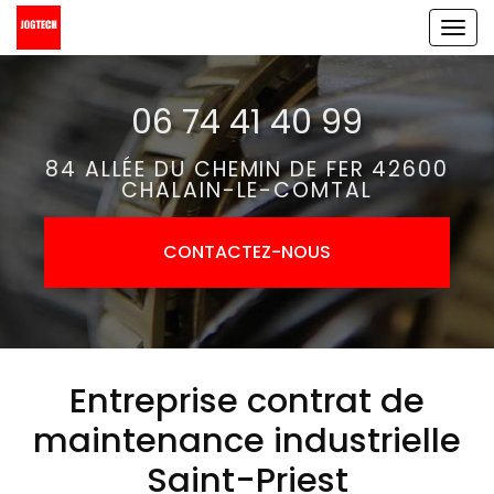
Aller
Tog
au
navi
contenu
06 74 41 40 99
principal
84 ALLÉE DU CHEMIN DE FER 42600
CHALAIN-LE-COMTAL
CONTACTEZ-
NOUS
Entreprise contrat de
maintenance industrielle
Saint-Priest