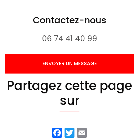
votre
Orapi
Jogtech
installateur
sponsors des
vous
u13 abls
Contactez-nous
presente son
basket
dernier projet
en
06 74 41 40 99
collaboration
avec GDI
pour la s...
ENVOYER UN MESSAGE
Partagez cette page
sur
Facebook
Twitter
Email