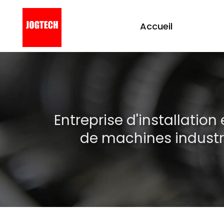
Accueil
Aller
au
contenu
principal
Entreprise d'installatio
de machines industri