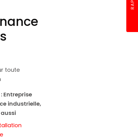
enance
es
r toute
n
 :
Entreprise
e industrielle
,
 aussi
tallation
le