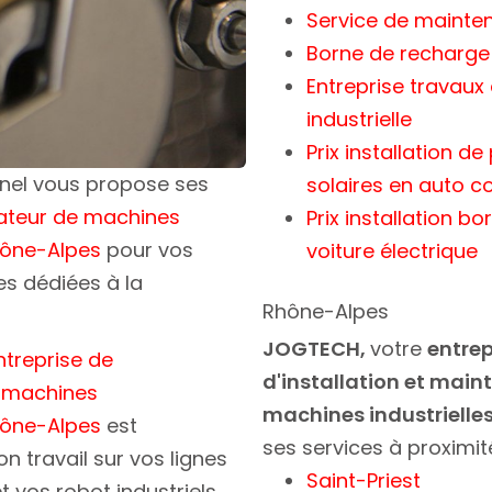
Service de mainten
Borne de recharge 
Entreprise travau
industrielle
Prix installation d
nnel vous propose ses
solaires en auto 
lateur de machines
Prix installation b
Rhône-Alpes
pour vos
voiture électrique
es dédiées à la
Rhône-Alpes
JOGTECH,
votre
entrep
ntreprise de
d'installation et mai
 machines
machines industrielle
Rhône-Alpes
est
ses services à proximit
n travail sur vos lignes
Saint-Priest
 vos robot industriels.