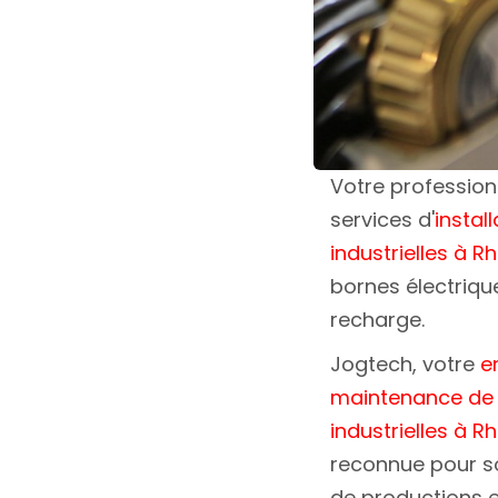
Votre professio
services d'
instal
industrielles à 
bornes électriqu
recharge.
Jogtech, votre
e
maintenance de
industrielles à 
reconnue pour so
de productions et