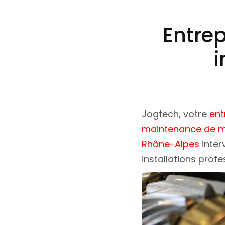
Entre
i
Jogtech, votre
ent
maintenance de ma
Rhône-Alpes
inter
installations profe