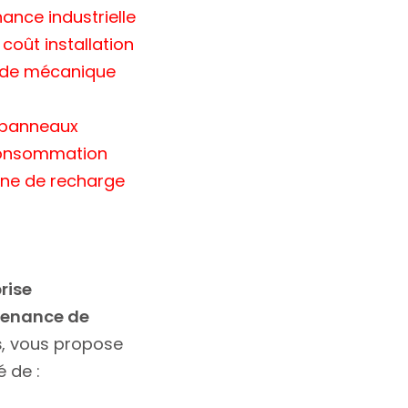
ance industrielle
coût installation
x de mécanique
e panneaux
consommation
orne de recharge
rise
ntenance de
s
, vous propose
é de :