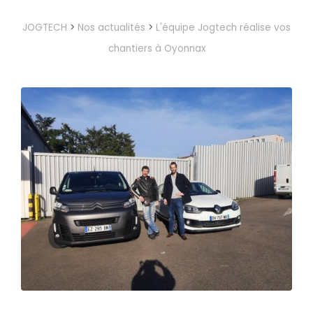
JOGTECH
>
Nos actualités
>
L'équipe Jogtech réalise vos
chantiers à Oyonnax