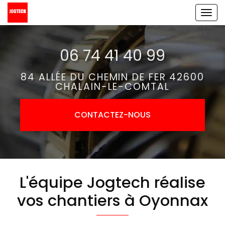
Aller
Tog
au
navi
contenu
06 74 41 40 99
principal
84 ALLÉE DU CHEMIN DE FER 42600
CHALAIN-LE-COMTAL
CONTACTEZ-
NOUS
L'équipe Jogtech réalise
vos chantiers à Oyonnax