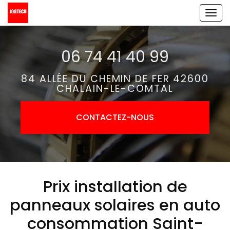
Aller
Tog
au
navi
contenu
06 74 41 40 99
principal
84 ALLÉE DU CHEMIN DE FER 42600
CHALAIN-LE-COMTAL
CONTACTEZ-
NOUS
Prix installation de
panneaux solaires en auto
consommation Saint-