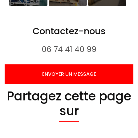
divers projet
mise en
Ouverture
réalisé par
place d'une
nouveau
JOGTECH
nouvelle ligne
support de
Contactez-nous
POUR LE
de
communication
bourget 2019
remplissage
web
1L
06 74 41 40 99
ENVOYER UN MESSAGE
Partagez cette page
sur