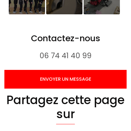
Jogtech
Liens utiles
Machine
sponsors des
Safran
u13 abls
Mexique
Contactez-nous
basket
06 74 41 40 99
ENVOYER UN MESSAGE
Partagez cette page
sur