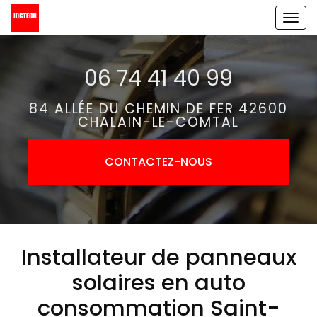
Aller
Tog
au
navi
contenu
06 74 41 40 99
principal
84 ALLÉE DU CHEMIN DE FER 42600
CHALAIN-LE-COMTAL
CONTACTEZ-
NOUS
Installateur de panneaux
solaires en auto
consommation Saint-