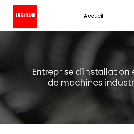
Accueil
Aller
au
contenu
principal
Entreprise d'installatio
de machines industri